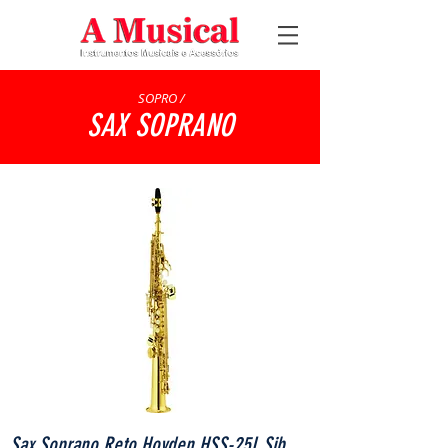
SOPRO /
SAX SOPRANO
Sax Soprano Reto Hoyden HSS-25L Sib