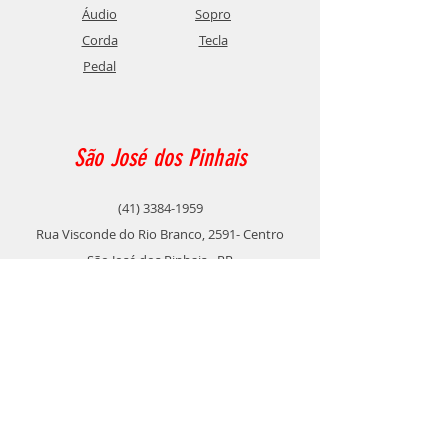
Áudio
Sopro
Corda
Tecla
Pedal
São José dos Pinhais
(41) 3384-1959
Rua Visconde do Rio Branco, 2591- Centro
São José dos Pinhais - PR
Fazenda Rio Grande
(41) 3604-4999
Rua Inglaterra, 364
Nações - Fazenda