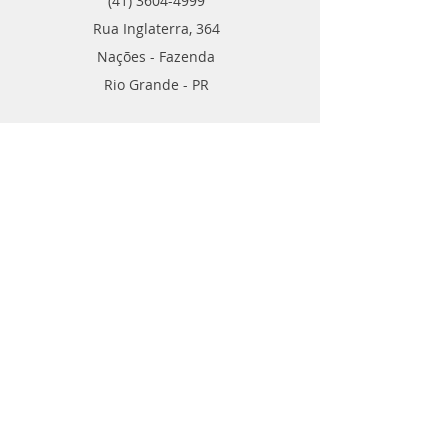
(41) 3604-4999
Rua Inglaterra, 364
Nações - Fazenda
Rio Grande - PR
Contato
TELE VENDAS
POR ​WHATSAPP
(41) 99788-2346
(41) 99540-0109