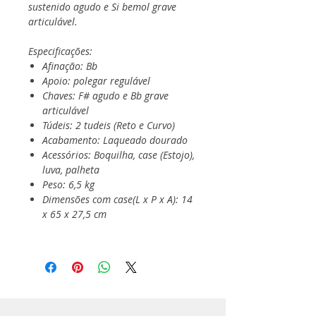
sustenido agudo e Si bemol grave
articulável.
Especificações:
Afinação: Bb
Apoio: polegar regulável
Chaves: F# agudo e Bb grave
articulável
Túdeis: 2 tudeis (Reto e Curvo)
Acabamento: Laqueado dourado
Acessórios: Boquilha, case (Estojo),
luva, palheta
Peso: 6,5 kg
Dimensões com case(L x P x A): 14
x 65 x 27,5 cm