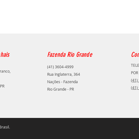
hais
Fazenda Rio Grande
Con
TEL
(41) 3604-4999
ranco,
POR
Rua Inglaterra, 364
(41)
Nações - Fazenda
 PR
(41)
Rio Grande - PR
rasil.