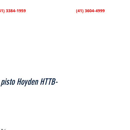
41) 3384-1959
| Fazenda Rio Grande
(41) 3604-4999
SÃO
SOPRO
TECLA
INFANTIL
CONTATO
pisto Hoyden HTTB-