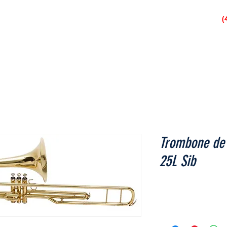
São José dos Pinhais
(
IAL
LOJAS
ACESSÓRIOS
ÁUDIO
CORDA
PERCUS
Trombone de 
25L Sib