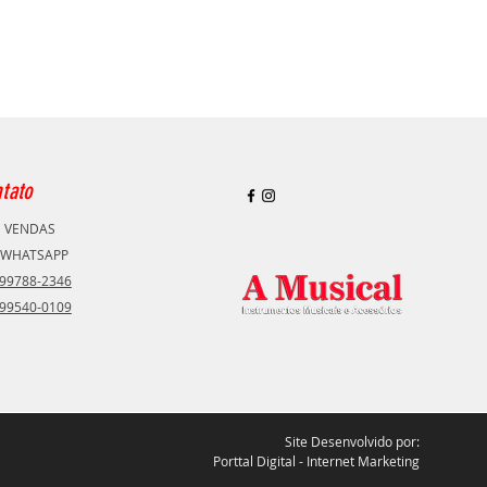
tato
E VENDAS
 ​WHATSAPP
 99788-2346
 99540-0109
Site Desenvolvido por:
Porttal Digital - Internet Marketing