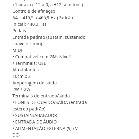
±1 oitava (–12 a 0, a +12 semitons)
Controle de afinação
A4 = 415,5 a 465,9 Hz (Padrão
inicial: 440,0 Hz)
Pedais
Entrada padrão (sustain, sustenido,
suave e ritmo)
MIDI
• Compatível com GM: Nível1
• Terminais: USB
Alto-falantes
10cm x 2
Amperagem de saída
2W + 2W
Terminais de entrada/saída
• FONES DE OUVIDO/SAÍDA (entrada
estéreo padrão)
• SUSTAIN/ABAFADOR
• ENTRADA DE ÁUDIO
• ALIMENTAÇÃO EXTERNA (9,5 V
DC)