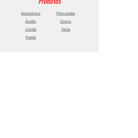
Produtos
Acessórios
Percussão
Áudio
Sopro
Corda
Tecla
Pedal
São José dos Pinhais
(41) 3384-1959
Rua Visconde do Rio Branco, 2591- Centro
São José dos Pinhais - PR
Fazenda Rio Grande
(41) 3604-4999