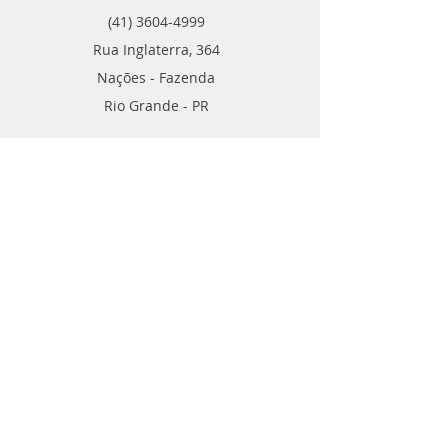
(41) 3604-4999
Rua Inglaterra, 364
Nações - Fazenda
Rio Grande - PR
Contato
TELE VENDAS
POR ​WHATSAPP
(41) 99788-2346
(41) 99540-0109