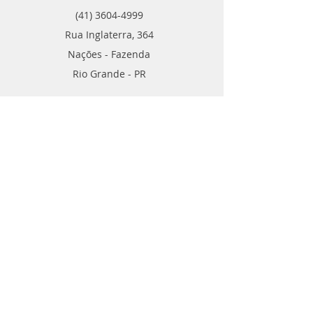
(41) 3604-4999
Rua Inglaterra, 364
Nações - Fazenda
Rio Grande - PR
Contato
TELE VENDAS
POR ​WHATSAPP
(41) 99788-2346
(41) 99540-0109