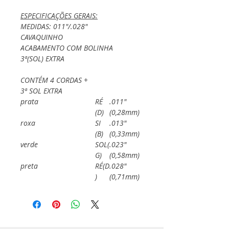
ESPECIFICAÇÕES GERAIS:
MEDIDAS: 011"/.028"
CAVAQUINHO
ACABAMENTO COM BOLINHA
3ª(SOL) EXTRA
CONTÉM 4 CORDAS +
3ª SOL EXTRA
prata
RÉ
.011"
(D)
(0,28mm)
roxa
SI
.013"
(B)
(0,33mm)
verde
SOL(
.023"
G)
(0,58mm)
preta
RÉ(D
.028"
)
(0,71mm)