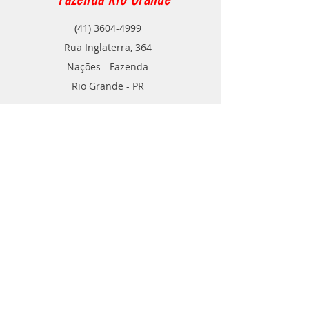
(41) 3604-4999
Rua Inglaterra, 364
Nações - Fazenda
Rio Grande - PR
Contato
TELE VENDAS
POR ​WHATSAPP
(41) 99788-2346
(41) 99540-0109