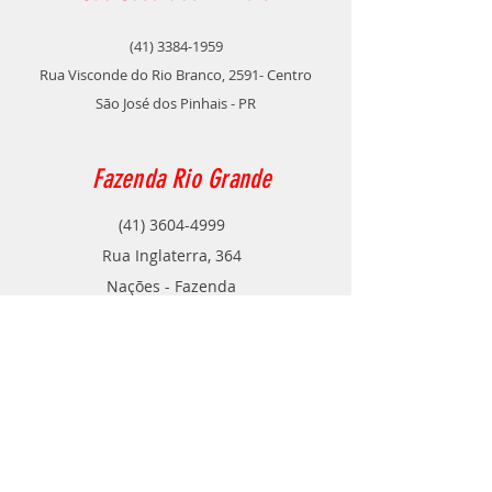
(41) 3384-1959
Rua Visconde do Rio Branco, 2591- Centro
São José dos Pinhais - PR
Fazenda Rio Grande
(41) 3604-4999
Rua Inglaterra, 364
Nações - Fazenda
Rio Grande - PR
Contato
TELE VENDAS
POR ​WHATSAPP
(41) 99788-2346