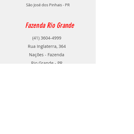
São José dos Pinhais - PR
Fazenda Rio Grande
(41) 3604-4999
Rua Inglaterra, 364
Nações - Fazenda
Rio Grande - PR
Contato
TELE VENDAS
POR ​WHATSAPP
(41) 99788-2346
(41) 99540-0109