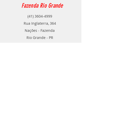
Fazenda Rio Grande
(41) 3604-4999
Rua Inglaterra, 364
Nações - Fazenda
Rio Grande - PR
Contato
TELE VENDAS
POR ​WHATSAPP
(41) 99788-2346
(41) 99540-0109