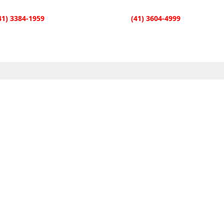
41) 3384-1959
| Fazenda Rio Grande
(41) 3604-4999
SÃO
SOPRO
TECLA
INFANTIL
CONTATO