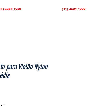
41) 3384-1959
| Fazenda Rio Grande
(41) 3604-4999
SÃO
SOPRO
TECLA
INFANTIL
CONTATO
o para Violão Nylon
édia