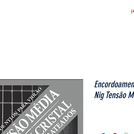
São José dos Pinhais
(
IAL
LOJAS
ACESSÓRIOS
ÁUDIO
CORDA
PERCUS
Encordoament
Nig Tensão M