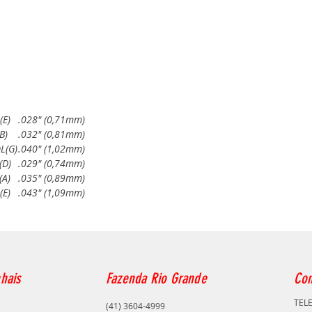
(E)
.028" (0,71mm)
(B)
.032" (0,81mm)
L(G)
.040" (1,02mm)
(D)
.029" (0,74mm)
(A)
.035" (0,89mm)
(E)
.043" (1,09mm)
hais
Fazenda Rio Grande
Con
TEL
(41) 3604-4999